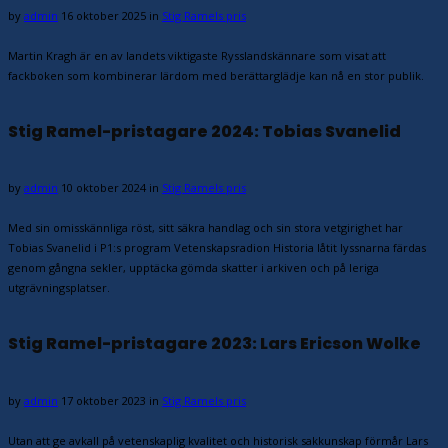
by
admin
16 oktober 2025
in
Stig Ramels pris
Martin Kragh är en av landets viktigaste Rysslandskännare som visat att
fackboken som kombinerar lärdom med berättarglädje kan nå en stor publik.
Stig Ramel-pristagare 2024: Tobias Svanelid
by
admin
10 oktober 2024
in
Stig Ramels pris
Med sin omisskännliga röst, sitt säkra handlag och sin stora vetgirighet har
Tobias Svanelid i P1:s program Vetenskapsradion Historia låtit lyssnarna färdas
genom gångna sekler, upptäcka gömda skatter i arkiven och på leriga
utgrävningsplatser.
Stig Ramel-pristagare 2023: Lars Ericson Wolke
by
admin
17 oktober 2023
in
Stig Ramels pris
Utan att ge avkall på vetenskaplig kvalitet och historisk sakkunskap förmår Lars