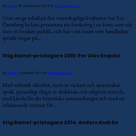
by
admin
30 september 2016
in
Stig Ramels pris
Utan att ge avkall på den vetenskapliga kvaliteten har Eva
Österberg lyckats presentera sin forskning i en form som når
även en bredare publik, och har i sin insats som handledare
spridit ringar på...
Stig Ramel-pristagare 2015: Per Olov Enquist
by
admin
2 oktober 2015
in
Stig Ramels pris
Med stilistisk säkerhet, med ett vackert och sparsmakat
språk, personligt färgat av dialektala och religiösa uttryck,
med känsla för det historiska sammanhanget och med ett
inkännande intresse för...
Stig Ramel-pristagare 2014: Anders Andrén