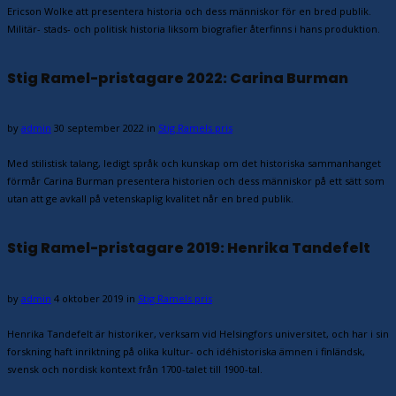
Ericson Wolke att presentera historia och dess människor för en bred publik.
Militär- stads- och politisk historia liksom biografier återfinns i hans produktion.
Stig Ramel-pristagare 2022: Carina Burman
by
admin
30 september 2022
in
Stig Ramels pris
Med stilistisk talang, ledigt språk och kunskap om det historiska sammanhanget
förmår Carina Burman presentera historien och dess människor på ett sätt som
utan att ge avkall på vetenskaplig kvalitet når en bred publik.
Stig Ramel-pristagare 2019: Henrika Tandefelt
by
admin
4 oktober 2019
in
Stig Ramels pris
Henrika Tandefelt är historiker, verksam vid Helsingfors universitet, och har i sin
forskning haft inriktning på olika kultur- och idéhistoriska ämnen i finländsk,
svensk och nordisk kontext från 1700-talet till 1900-tal.