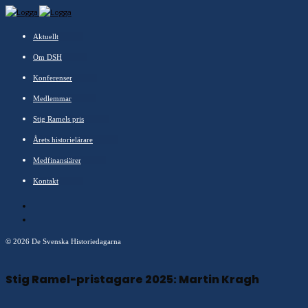
Aktuellt
Om DSH
Konferenser
Medlemmar
Stig Ramels pris
Årets historielärare
Medfinansiärer
Kontakt
©
2026 De Svenska Historiedagarna
Stig Ramel-pristagare 2025: Martin Kragh