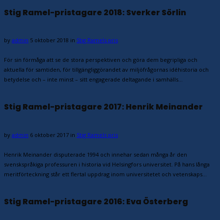
Stig Ramel-pristagare 2018: Sverker Sörlin
by
admin
5 oktober 2018
in
Stig Ramels pris
För sin förmåga att se de stora perspektiven och göra dem begripliga och
aktuella för samtiden, för tillgängliggörandet av miljöfrågornas idéhistoria och
betydelse och – inte minst – sitt engagerade deltagande i samhälls…
Stig Ramel-pristagare 2017: Henrik Meinander
by
admin
6 oktober 2017
in
Stig Ramels pris
Henrik Meinander disputerade 1994 och innehar sedan många år den
svenskspråkiga professuren i historia vid Helsingfors universitet. På hans långa
meritförteckning står ett flertal uppdrag inom universitetet och vetenskaps…
Stig Ramel-pristagare 2016: Eva Österberg