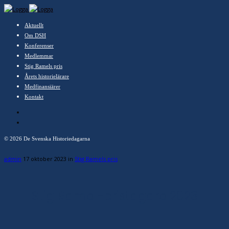
Aktuellt
Om DSH
Konferenser
Medlemmar
Stig Ramels pris
Årets historielärare
Medfinansiärer
Kontakt
©
2026 De Svenska Historiedagarna
admin
17 oktober 2023
in
Stig Ramels pris
Stig Ramel-pristagare 2023