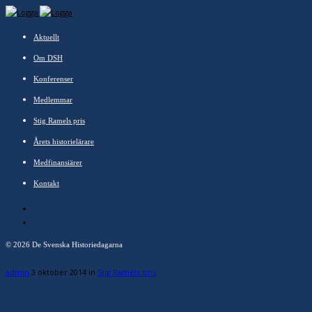
Aktuellt
Om DSH
Konferenser
Medlemmar
Stig Ramels pris
Årets historielärare
Medfinansiärer
Kontakt
©
2026 De Svenska Historiedagarna
admin
3 oktober 2014
in
Stig Ramels pris