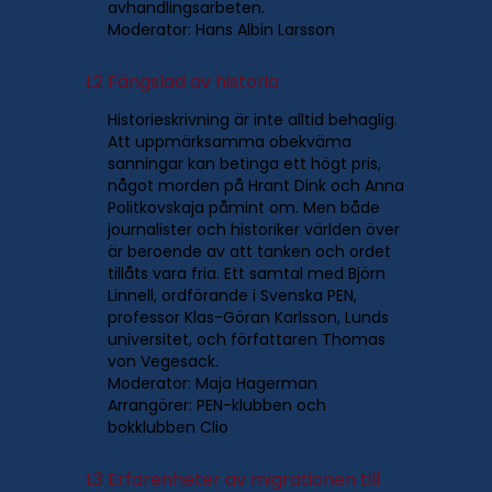
avhandlingsarbeten.
Moderator: Hans Albin Larsson
L2
Fängslad av historia
Historieskrivning är inte alltid behaglig.
Att uppmärksamma obekväma
sanningar kan betinga ett högt pris,
något morden på Hrant Dink och Anna
Politkovskaja påmint om. Men både
journalister och historiker världen över
är beroende av att tanken och ordet
tillåts vara fria. Ett samtal med Björn
Linnell, ordförande i Svenska PEN,
professor Klas-Göran Karlsson, Lunds
universitet, och författaren Thomas
von Vegesack.
Moderator: Maja Hagerman
Arrangörer: PEN-klubben och
bokklubben Clio
L3
Erfarenheter av migrationen till