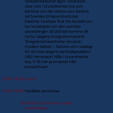
Verksamhetschef Björn Johansson
visar runt i Utvandrarnas Hus och
berättar om det arbete som bedrivs
vid Svenska Emigrantinstitutet.
Därefter föreläser fil.dr Per Nordahl om
hur kunskapen om den svenska
utvandringen till USA kan komma till
nytta i dagens integrationsarbete:
"Emigranterfarenheten använd i
modern debatt - historia som redskap
för att lösa dagens samhällsproblem".
OBS! Seminariet hålls i Utvandrarnas
Hus, 5–10 min promenad från
konserthuset
13.00-14.00
Lunch
14.00-15.00
Parallella seminarier
L9
Skratt och humor under
medeltiden