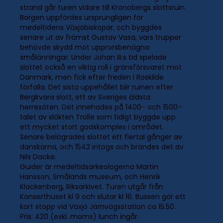
strand går turen vidare till Kronobergs slottsruin.
Borgen uppfördes ursprungligen för
medeltidens Växjöbiskopar, och byggdes
senare ut av främst Gustav Vasa, vars trupper
behövde skydd mot upprorsbenägna
smålänningar. Under Johan III:s tid spelade
slottet också en viktig roll i gränsförsvaret mot
Danmark, men fick efter freden i Roskilde
förfalla. Det sista uppehållet blir ruinen efter
Bergkvara slott, ett av Sveriges äldsta
herresäten. Det innehades på 1400- och 1500-
talet av släkten Trolle som tidigt byggde upp
ett mycket stort godskomplex i området.
Senare belägrades slottet ett flertal gånger av
danskarna, och 1542 intogs och brändes det av
Nils Dacke.
Guider är medeltidsarkeologerna Martin
Hansson, Smålands museum, och Henrik
Klackenberg, Riksarkivet. Turen utgår från
Konserthuset kl 9 och slutar kl 16. Bussen gör ett
kort stopp vid Växjö Järnvägsstation ca 15.50.
Pris: 420 (exkl. moms) lunch ingår.