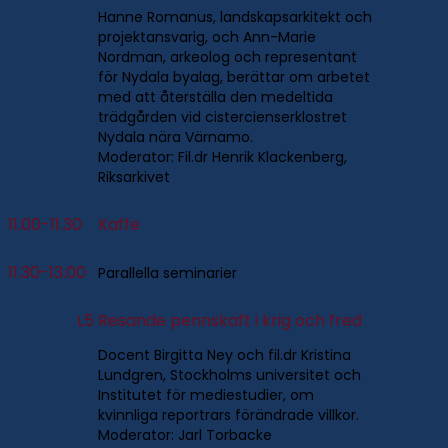
Hanne Romanus, landskapsarkitekt och
projektansvarig, och Ann-Marie
Nordman, arkeolog och representant
för Nydala byalag, berättar om arbetet
med att återställa den medeltida
trädgården vid cistercienserklostret
Nydala nära Värnamo.
Moderator: Fil.dr Henrik Klackenberg,
Riksarkivet
11.00-11.30
Kaffe
11.30-13.00
Parallella seminarier
L5
Resande pennskaft i krig och fred
Docent Birgitta Ney och fil.dr Kristina
Lundgren, Stockholms universitet och
Institutet för mediestudier, om
kvinnliga reportrars förändrade villkor.
Moderator: Jarl Torbacke