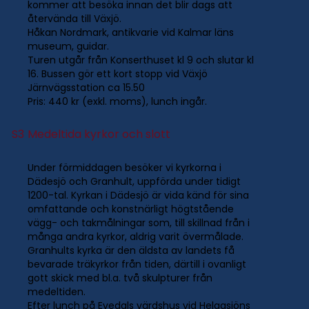
kommer att besöka innan det blir dags att
återvända till Växjö.
Håkan Nordmark, antikvarie vid Kalmar läns
museum, guidar.
Turen utgår från Konserthuset kl 9 och slutar kl
16. Bussen gör ett kort stopp vid Växjö
Järnvägsstation ca 15.50
Pris: 440 kr (exkl. moms), lunch ingår.
S3
Medeltida kyrkor och slott
Under förmiddagen besöker vi kyrkorna i
Dädesjö och Granhult, uppförda under tidigt
1200-tal. Kyrkan i Dädesjö är vida känd för sina
omfattande och konstnärligt högtstående
vägg- och takmålningar som, till skillnad från i
många andra kyrkor, aldrig varit övermålade.
Granhults kyrka är den äldsta av landets få
bevarade träkyrkor från tiden, därtill i ovanligt
gott skick med bl.a. två skulpturer från
medeltiden.
Efter lunch på Evedals värdshus vid Helgasjöns