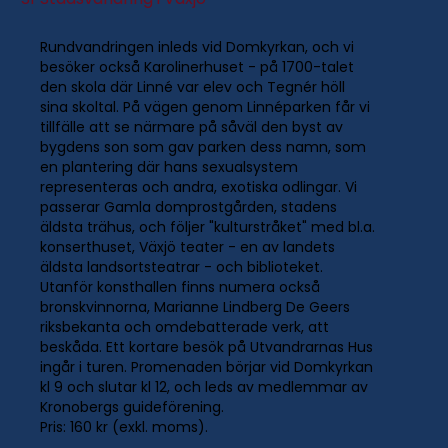
Rundvandringen inleds vid Domkyrkan, och vi
besöker också Karolinerhuset - på 1700-talet
den skola där Linné var elev och Tegnér höll
sina skoltal. På vägen genom Linnéparken får vi
tillfälle att se närmare på såväl den byst av
bygdens son som gav parken dess namn, som
en plantering där hans sexualsystem
representeras och andra, exotiska odlingar. Vi
passerar Gamla domprostgården, stadens
äldsta trähus, och följer "kulturstråket" med bl.a.
konserthuset, Växjö teater - en av landets
äldsta landsortsteatrar - och biblioteket.
Utanför konsthallen finns numera också
bronskvinnorna, Marianne Lindberg De Geers
riksbekanta och omdebatterade verk, att
beskåda. Ett kortare besök på Utvandrarnas Hus
ingår i turen. Promenaden börjar vid Domkyrkan
kl 9 och slutar kl 12, och leds av medlemmar av
Kronobergs guideförening.
Pris: 160 kr (exkl. moms).