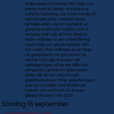
Vi åker buss ca 1 timme från Växjö och
startar med ett besök i Kosta Bodas
välfyllda turistshop, där vi kan handla till
rabatterade priser. Därefter börjar
Hyttsillskvällen i Hyttan. Hyttsill är en
gammal småländsk tradition och vi
serveras stekt salt sill med tillbehör.
Under måltiden är det underhållning
med musik och gamla historier från
förr i tiden. Efter måltiden är det dags
för glasblåsarna att göra entré. De
värmer först upp sina pipor vid
ugnsöppningen, så de ska hålla rätt
temperatur gentemot glasmassan.
Sedan får de som vill prova på
glasblåsarkonsten. Efter glasblåsningen
avslutar vi kvällen med Småländsk
ostkaka och kaffe och tar bussen
tillbaka till Växjö ca kl. 23.00.
Söndag 16 september
S1
Stadsvandring i Växjö