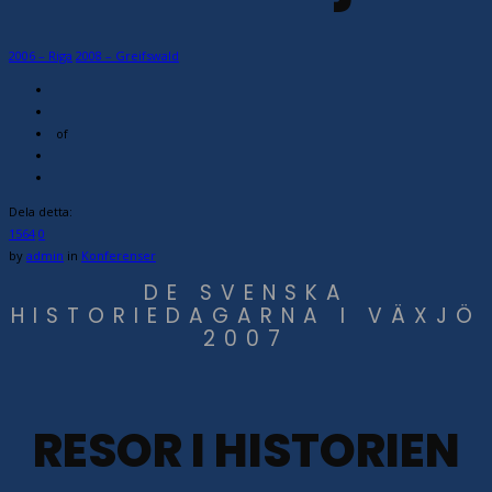
2006 – Riga
2008 – Greifswald
of
Dela detta:
1564
0
by
admin
in
Konferenser
DE SVENSKA
HISTORIEDAGARNA I VÄXJÖ
2007
RESOR I HISTORIEN