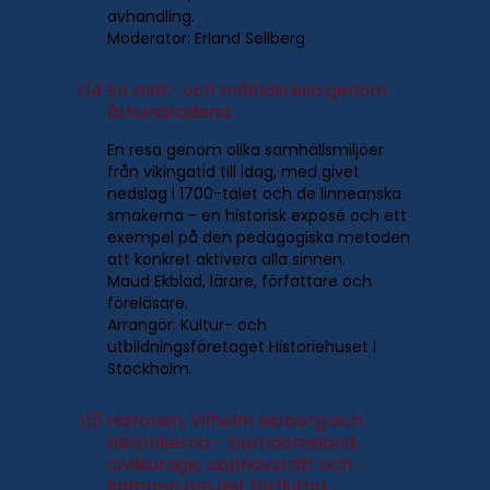
avhandling.
Moderator: Erland Sellberg
L14
En mat- och måltidsresa genom
århundradena
En resa genom olika samhällsmiljöer
från vikingatid till idag, med givet
nedslag i 1700-talet och de linneanska
smakerna - en historisk exposé och ett
exempel på den pedagogiska metoden
att konkret aktivera alla sinnen.
Maud Ekblad, lärare, författare och
föreläsare.
Arrangör: Kultur- och
utbildningsföretaget Historiehuset i
Stockholm.
L15
Historien, Vilhelm Moberg och
historikerna - barndomsland,
civilkurage, upphovsrätt och
kampen om det förflutna