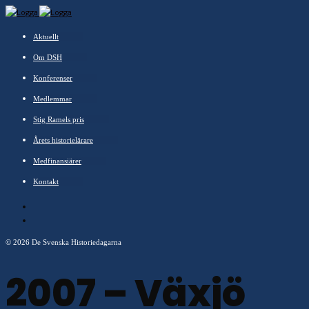
Aktuellt
Om DSH
Konferenser
Medlemmar
Stig Ramels pris
Årets historielärare
Medfinansiärer
Kontakt
©
2026 De Svenska Historiedagarna
2007 – Växjö