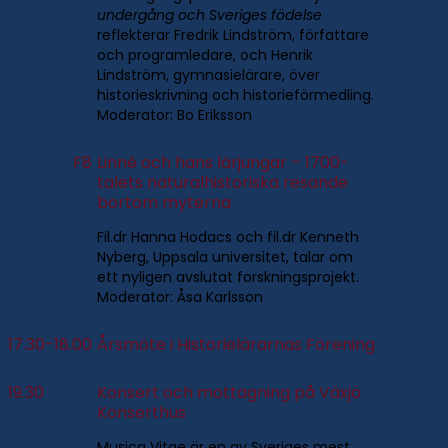
undergång och Sveriges födelse
reflekterar Fredrik Lindström, författare
och programledare, och Henrik
Lindström, gymnasielärare, över
historieskrivning och historieförmedling.
Moderator: Bo Eriksson
F8
Linné och hans lärjungar – 1700-
talets naturalhistoriska resande
bortom myterna
Fil.dr Hanna Hodacs och fil.dr Kenneth
Nyberg, Uppsala universitet, talar om
ett nyligen avslutat forskningsprojekt.
Moderator: Åsa Karlsson
17.30-18.00
Årsmöte i Historielärarnas Förening
19.30
Konsert och mottagning på Växjö
Konserthus
Musica Vitae är en av Sveriges mest