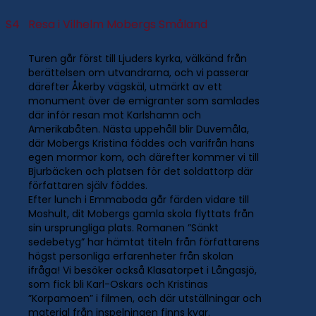
S4
Resa i Vilhelm Mobergs Småland
Turen går först till Ljuders kyrka, välkänd från
berättelsen om utvandrarna, och vi passerar
därefter Åkerby vägskäl, utmärkt av ett
monument över de emigranter som samlades
där inför resan mot Karlshamn och
Amerikabåten. Nästa uppehåll blir Duvemåla,
där Mobergs Kristina föddes och varifrån hans
egen mormor kom, och därefter kommer vi till
Bjurbäcken och platsen för det soldattorp där
författaren själv föddes.
Efter lunch i Emmaboda går färden vidare till
Moshult, dit Mobergs gamla skola flyttats från
sin ursprungliga plats. Romanen ”Sänkt
sedebetyg” har hämtat titeln från författarens
högst personliga erfarenheter från skolan
ifråga! Vi besöker också Klasatorpet i Långasjö,
som fick bli Karl-Oskars och Kristinas
”Korpamoen” i filmen, och där utställningar och
material från inspelningen finns kvar.