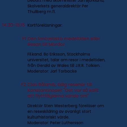
Debatt med skolminister Jan Björklund,
Skolverkets generaldirektör Per
Thullberg m.fl.
14.30-15.15
Kortföreläsningar:
F1
Den fantastiska medeltiden eller
Resan till Mordor
Fil.kand. Bo Eriksson, Stockholms
universitet, talar om resor i medeltiden,
från Gerald av Wales till J.R.R. Tolkien.
Moderator: Jarl Torbacke
F2
Clas Rålamb, tidig resenär till
Konstantinopel: "Det var så kallt
att flyttfåglarna vände om"
Direktör Sten Westerberg föreläser om
en reseskildring av ovanligt stort
kulturhistoriskt värde.
Moderator: Peter Luthersson