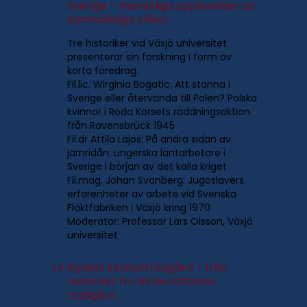
Sverige - mänskliga upplevelser av
samhälleliga villkor
Tre historiker vid Växjö universitet
presenterar sin forskning i form av
korta föredrag.
Fil.lic. Wirginia Bogatic: Att stanna i
Sverige eller återvända till Polen? Polska
kvinnor i Röda Korsets räddningsaktion
från Ravensbrück 1945
Fil.dr Attila Lajos: På andra sidan av
järnridån: ungerska lantarbetare i
Sverige i början av det kalla kriget
Fil.mag. Johan Svanberg: Jugoslavers
erfarenheter av arbete vid Svenska
Fläktfabriken i Växjö kring 1970
Moderator: Professor Lars Olsson, Växjö
universitet
L4
Nydala klosterträdgård - från
historiskt frö till berättande
trädgård