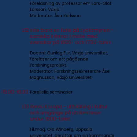
Föreläsning av professor em Lars-Olof
Larsson, Växjö.
Moderator: Åsa Karlsson
L12
Inte bara en furie på Lycksmyren -
samiska kvinnor i möte med
svenskar på 1600- och 1700-talen
Docent Gunlög Fur, Växjö universitet,
föreläser om ett pågående
forskningsprojekt.
Moderator: Forskningssekreterare Åse
Magnusson, Växjö universitet
15.00-16.00
Parallella seminarier
L13
Resa i Europa - utbildning i kultur
och umgänge på utrikesresor
under 1600-talet
Fil.mag. Ola Winberg, Uppsala
universitet, berättar om sin kommande