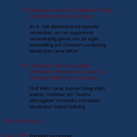
F3
Biografens besvär. Diskursen kring
biografiskrivande i Sverige
Bo G. Hall, doktorand vid Uppsala
universitet, om en nygammal
vetenskaplig genre och sin egen
avhandling om Christian Lundeberg.
Moderator: Lena Milton
F4
"Särdeles skönt att skåda":
arkitekten Nicodemus Tessin d.y.
på resa i 1600-talets Europa
Fil.dr Merit Laine, Svenskt biografiskt
lexikon, föreläser om Tessins
iakttagelser i Frankrike och Italien.
Moderator: Erland Sellberg
15.15-15.45
Kaffe
15.45-17.15
Parallella seminarier