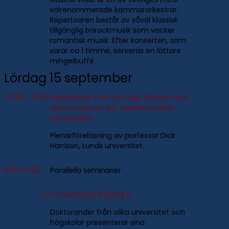
välrenommerade kammarorkestrar.
Repertoaren består av såväl klassisk
tillgänglig barockmusik som vacker
romantisk musik. Efter konserten, som
varar ca 1 timme, serveras en lättare
mingelbuffé.
Lördag 15 september
8.30 - 9.30
Resenärer mot sin vilja. Slaveri och
slavhandel ur ett resehistoriskt
perspektiv
Plenarföreläsning av professor Dick
Harrison, Lunds universitet.
9.30-11.00
Parallella seminarier
L1
Forskning på gång II
Doktorander från olika universitet och
högskolor presenterar sina