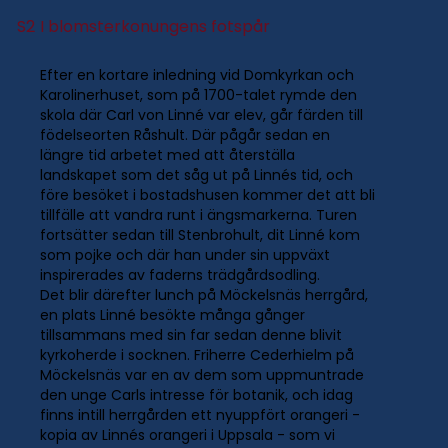
S2
I blomsterkonungens fotspår
Efter en kortare inledning vid Domkyrkan och
Karolinerhuset, som på 1700-talet rymde den
skola där Carl von Linné var elev, går färden till
födelseorten Råshult. Där pågår sedan en
längre tid arbetet med att återställa
landskapet som det såg ut på Linnés tid, och
före besöket i bostadshusen kommer det att bli
tillfälle att vandra runt i ängsmarkerna. Turen
fortsätter sedan till Stenbrohult, dit Linné kom
som pojke och där han under sin uppväxt
inspirerades av faderns trädgårdsodling.
Det blir därefter lunch på Möckelsnäs herrgård,
en plats Linné besökte många gånger
tillsammans med sin far sedan denne blivit
kyrkoherde i socknen. Friherre Cederhielm på
Möckelsnäs var en av dem som uppmuntrade
den unge Carls intresse för botanik, och idag
finns intill herrgården ett nyuppfört orangeri -
kopia av Linnés orangeri i Uppsala - som vi