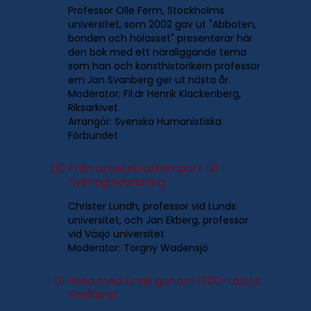
Professor Olle Ferm, Stockholms
universitet, som 2002 gav ut "Abboten,
bonden och hölasset" presenterar här
den bok med ett näraliggande tema
som han och konsthistorikern professor
em Jan Svanberg ger ut nästa år.
Moderator: Fil.dr Henrik Klackenberg,
Riksarkivet
Arrangör: Svenska Humanistiska
Förbundet
L10
Från arbetskraftsimport till
flyktinginvandring
Christer Lundh, professor vid Lunds
universitet, och Jan Ekberg, professor
vid Växjö universitet
Moderator: Torgny Wadensjö
L11
Resa med Linné genom 1700-talets
Småland