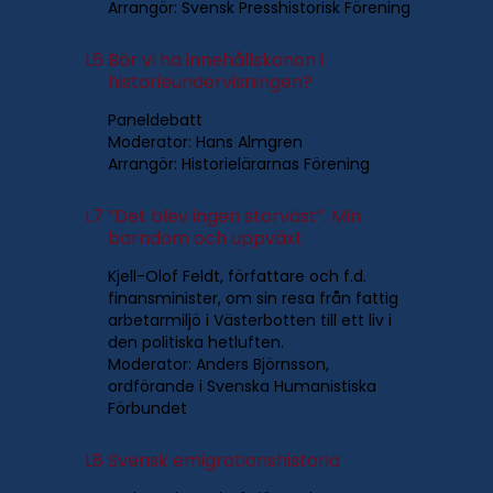
Arrangör: Svensk Presshistorisk Förening
L6
Bör vi ha innehållskanon i
historieundervisningen?
Paneldebatt
Moderator: Hans Almgren
Arrangör: Historielärarnas Förening
L7
”Det blev ingen storväst”. Min
barndom och uppväxt
Kjell-Olof Feldt, författare och f.d.
finansminister, om sin resa från fattig
arbetarmiljö i Västerbotten till ett liv i
den politiska hetluften.
Moderator: Anders Björnsson,
ordförande i Svenska Humanistiska
Förbundet
L8
Svensk emigrationshistoria