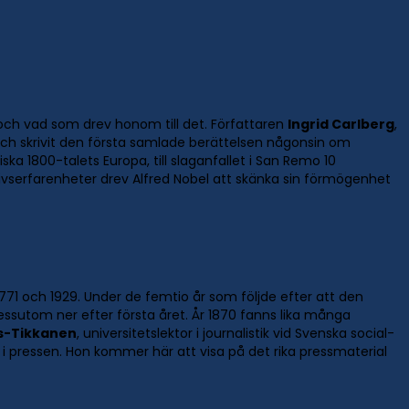
och vad som drev honom till det. Författaren
Ingrid Carlberg
,
t och skrivit den första samlade berättelsen någonsin om
ka 1800-talets Europa, till slaganfallet i San Remo 10
ivserfarenheter drev Alfred Nobel att skänka sin förmögenhet
n 1771 och 1929. Under de femtio år som följde efter att den
dessutom ner efter första året. År 1870 fanns lika många
us-Tikkanen
, universitetslektor i journalistik vid Svenska social-
r i pressen. Hon kommer här att visa på det rika pressmaterial