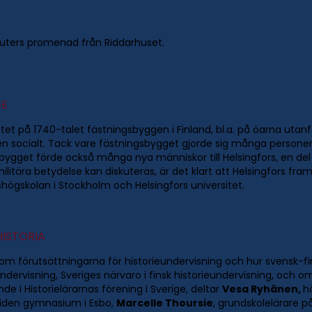
nuters promenad från Riddarhuset.
GE
lutet på 1740-talet fästningsbyggen i Finland, bl.a. på öarna ut
 socialt. Tack vare fästningsbygget gjorde sig många personer
ygget förde också många nya människor till Helsingfors, en del
militära betydelse kan diskuteras, är det klart att Helsingfors f
delshögskolan i Stockholm och Helsingfors universitet.
HISTORIA
 om förutsättningarna för historieundervisning och hur svensk-fin
ndervisning, Sveriges närvaro i finsk historieundervisning, och o
nde i Historielärarnas förening i Sverige, deltar
Vesa Ryhänen,
h
liden gymnasium i Esbo,
Marcelle Thoursie
, grundskolelärare 