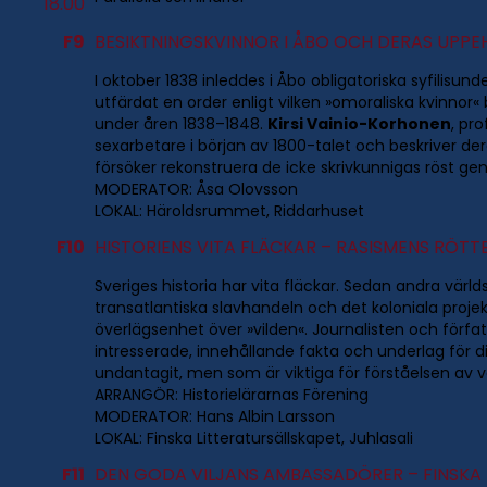
18.00
F9
BESIKTNINGSKVINNOR I ÅBO OCH DERAS UPPE
I oktober 1838 inleddes i Åbo obligatoriska syfilisun
utfärdat en order enligt vilken »omoraliska kvinnor« 
under åren 1838–1848.
Kirsi Vainio-Korhonen
, pr
sexarbetare i början av 1800-talet och beskriver 
försöker rekonstruera de icke skrivkunnigas röst g
MODERATOR: Åsa Olovsson
LOKAL: Häroldsrummet, Riddarhuset
F10
HISTORIENS VITA FLÄCKAR – RASISMENS RÖTTE
Sveriges historia har vita fläckar. Sedan andra värl
transatlantiska slavhandeln och det koloniala proj
överlägsenhet över »vilden«. Journalisten och förfa
intresserade, innehållande fakta och underlag för 
undantagit, men som är viktiga för förståelsen av 
ARRANGÖR: Historielärarnas Förening
MODERATOR: Hans Albin Larsson
LOKAL: Finska Litteratursällskapet, Juhlasali
F11
DEN GODA VILJANS AMBASSADÖRER – FINSKA 