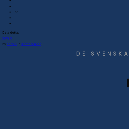
of
Dela detta:
2418
0
by
admin
in
Konferenser
DE SVENSKA