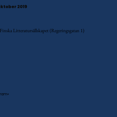
oktober 2019
inska Litteratursällskapet (Regeringsgatan 1)
fram«