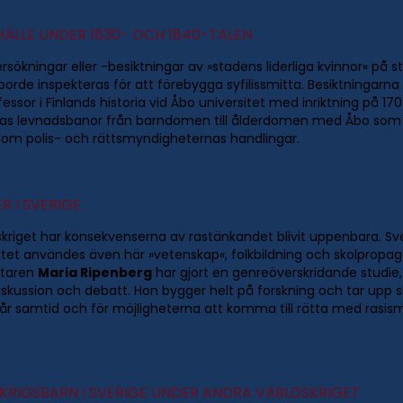
HÄLLE UNDER 1830- OCH 1840-TALEN
dersökningar eller -besiktningar av »stadens liderliga kvinnor« på
borde inspekteras för att förebygga syfilissmitta. Besiktningarna 
ofessor i Finlands historia vid Åbo universitet med inriktning på 
deras levnadsbanor från barndomen till ålderdomen med Åbo som 
enom polis- och rättsmyndigheternas handlingar.
R I SVERIGE
dskriget har konsekvenserna av rastänkandet blivit uppenbara. Sve
ektet användes även här »vetenskap«, folkbildning och skolpropa
ttaren
Maria Ripenberg
har gjort en genreöverskridande studie,
diskussion och debatt. Hon bygger helt på forskning och tar upp 
vår samtid och för möjligheterna att komma till rätta med rasi
KRIGSBARN I SVERIGE UNDER ANDRA VÄRLDSKRIGET