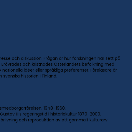
resse och diskussion. Frågan är hur forskningen har sett på
. Erövrades och kristnades Österlandets befolkning med
tionella idéer eller språkliga preferenser. Föreläsare är
svenska historien i Finland.
dsmedborgarrörelsen, 1948–1968.
stav III:s regeringstid i historiekultur 1870–2000.
förlivning och reproduktion av ett gammalt kulturarv.