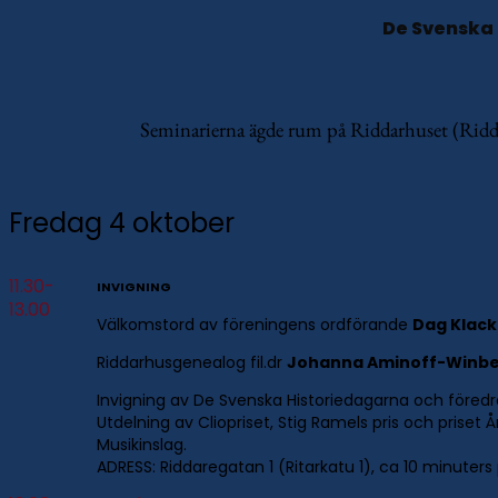
De Svenska 
Seminarierna ägde rum på Riddarhuset (Riddar
Fredag 4 oktober
11.30-
INVIGNING
13.00
Välkomstord av föreningens ordförande
Dag Klac
Riddarhusgenealog fil.dr
Johanna Aminoff-Winb
Invigning av De Svenska Historiedagarna och föred
Utdelning av Cliopriset, Stig Ramels pris och priset År
Musikinslag.
ADRESS: Riddaregatan 1 (Ritarkatu 1), ca 10 minute