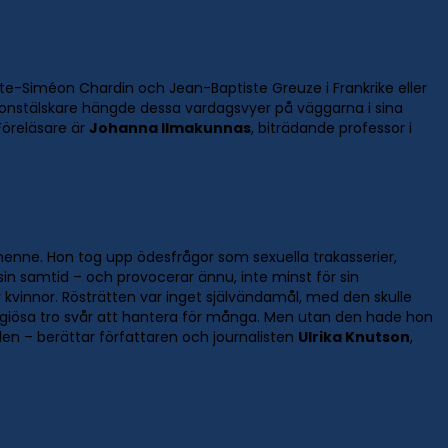
te-Siméon Chardin och Jean-Baptiste Greuze i Frankrike eller
h konstälskare hängde dessa vardagsvyer på väggarna i sina
Föreläsare är
Johanna Ilmakunnas
, biträdande professor i
henne. Hon tog upp ödesfrågor som sexuella trakasserier,
sin samtid – och provocerar ännu, inte minst för sin
 kvinnor. Rösträtten var inget självändamål, med den skulle
eligiösa tro svår att hantera för många. Men utan den hade hon
iden – berättar författaren och journalisten
Ulrika Knutson
,