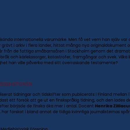
 kända internationella varumärke. Men få vet vem han själv var 
ar grävt i arkiv i flera länder, hittat många nya originaldokumen
 spår från de fattiga småbarnsåren i Stockholm genom det dramatis
åk och kärlekssorger, katastrofer, framgångar och svek. Vilka l
lighet han ville påverka med sitt överraskande testamente?
RESSHISTORIEN
taliserat tidningar och tidskrifter som publicerats i Finland mella
dast ett försök att ge ut en finskspråkig tidning, och den lades 
efter började de finska öka mer i antal. Docent
Henrika Zilliac
ar forskat i bland annat de tidiga kvinnliga journalisternas spå
 Mediehistorisk Förening