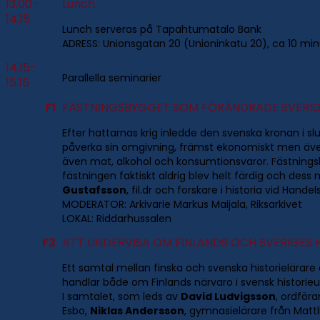
13.00-
Lunch
14.15
Lunch serveras på Tapahtumatalo Bank
ADRESS: Unionsgatan 20 (Unioninkatu 20), ca 10 mi
14.15-
Parallella seminarier
15.15
F1
FÄSTNINGSBYGGET SOM FÖRÄNDRADE SVERI
Efter hattarnas krig inledde den svenska kronan i s
påverka sin omgivning, främst ekonomiskt men även
även mat, alkohol och konsumtionsvaror. Fästningsb
fästningen faktiskt aldrig blev helt färdig och dess 
Gustafsson
, fil.dr och forskare i historia vid Han
MODERATOR: Arkivarie Markus Maijala, Riksarkivet
LOKAL: Riddarhussalen
F2
ATT UNDERVISA OM FINLANDS OCH SVERIGES 
Ett samtal mellan finska och svenska historielärare
handlar både om Finlands närvaro i svensk historieu
I samtalet, som leds av
David Ludvigsson
, ordföra
Esbo,
Niklas Andersson
, gymnasielärare från Matt