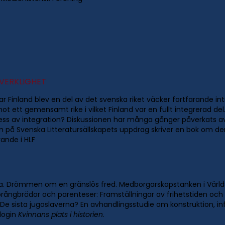
 VERKLIGHET
 Finland blev en del av det svenska riket väcker fortfarande int
tt gemensamt rike i vilket Finland var en fullt integrerad del
ss av integration? Diskussionen har många gånger påverkats av na
m på Svenska Litteratursällskapets uppdrag skriver en bok om den 
ande i HLF
la. Drömmen om en gränslös fred. Medborgarskapstanken i Värl
prångbrädor och parenteser: Framställningar av frihetstiden och Gu
 De sista jugoslaverna? En avhandlingsstudie om konstruktion, in
login
Kvinnans plats i historien
.