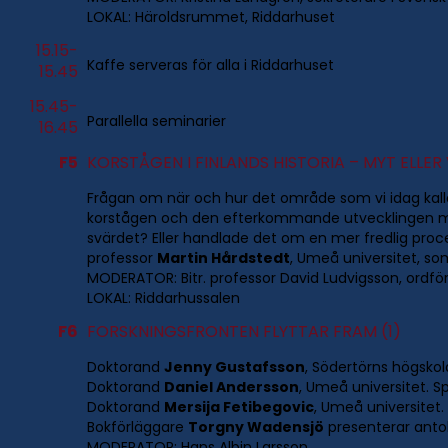
LOKAL: Häroldsrummet, Riddarhuset
15.15-
Kaffe serveras för alla i Riddarhuset
15.45
15.45-
Parallella seminarier
16.45
F5
KORSTÅGEN I FINLANDS HISTORIA – MYT ELLER
Frågan om när och hur det område som vi idag kallar
korstågen och den efterkommande utvecklingen mot e
svärdet? Eller handlade det om en mer fredlig proce
professor
Martin Hårdstedt
, Umeå universitet, so
MODERATOR: Bitr. professor David Ludvigsson, ordför
LOKAL: Riddarhussalen
F6
FORSKNINGSFRONTEN FLYTTAR FRAM (1)
Doktorand
Jenny Gustafsson
, Södertörns högsko
Doktorand
Daniel Andersson
, Umeå universitet. S
Doktorand
Mersija Fetibegovic
, Umeå universitet.
Bokförläggare
Torgny Wadensjö
presenterar anto
MODERATOR: Hans Albin Larsson