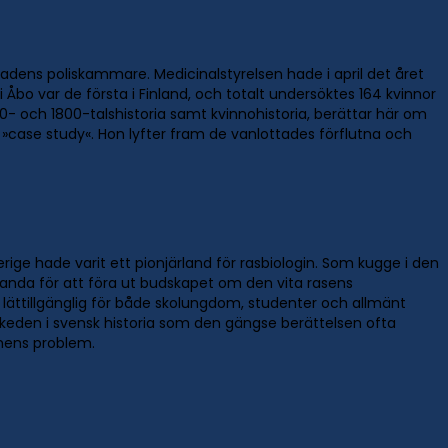
 stadens poliskammare. Medicinalstyrelsen hade i april det året
i Åbo var de första i Finland, och totalt undersöktes 164 kvinnor
1700- och 1800-talshistoria samt kvinnohistoria, berättar här om
»case study«. Hon lyfter fram de vanlottades förflutna och
rige hade varit ett pionjärland för rasbiologin. Som kugge i den
ganda för att föra ut budskapet om den vita rasens
 lättillgänglig för både skolungdom, studenter och allmänt
skeden i svensk historia som den gängse berättelsen ofta
smens problem.