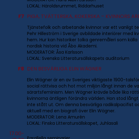
LOKAL: Häroldsrummet, Riddarhuset
F7
PIGA, TVÄTTERSKA, KOKERSKA – KVINNORS AR
Tjänstefolk och arbetande kvinnor var ett vanligt 
Pehr Hilleström i Sverige avbildade interiörer med 
hem. Hur kan historiker tolka genremåleri som källa 
nordisk historia vid Åbo Akademi.
MODERATOR: Åsa Karlsson
LOKAL: Svenska Litteratursällskapets auditorium
F8
DEN BESVÄRLIGA ELIN WÄGNER
Elin Wägner är en av Sveriges viktigaste 1900-tals
social rättvisa och hot mot miljön långt innan de va
särartsfeminism. Men Wägner krävde både lika rättig
kvinnorna äntligen förändra världen. Hon stod långt
inte stått ut. Om denna besvärliga radikalpacifist o
aktuell med en biografi över Elin Wägner.
MODERATOR: Lena Amurén
LOKAL: Finska Litteratursällskapet, Juhlasali
17.00-
Parallella seminarier