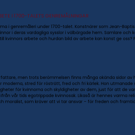
BETE I 1700-TALETS GENREMÅLNINGAR
tema i genremåleri under 1700-talet. Konstnärer som Jean-Baptis
kvinnor i deras vardagliga sysslor i välbärgade hem. Samlare oc
till kvinnors arbete och hurdan bild av arbete kan konst ge oss? 
författare, men trots berömmelsen finns många okända sidor av 
r moderna, stred för rösträtt, fred och fri kärlek. Hon utmanade 
heter för kvinnorna och skyldigheter av dem, just för att de var
 ifrån vår tids egotrippade kvinnosak. Likaså är hennes varma r
ch moralist, som kräver att vi tar ansvar – för freden och framt