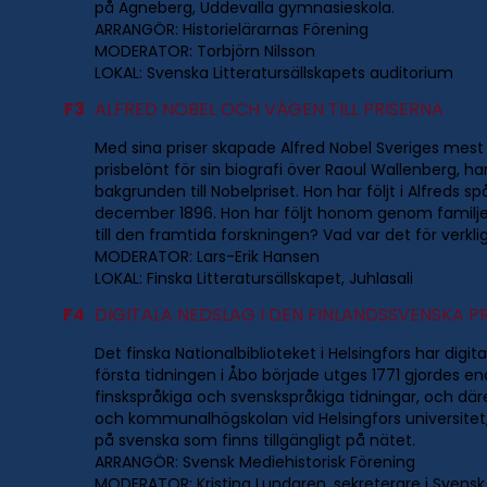
på Agneberg, Uddevalla gymnasieskola.
ARRANGÖR: Historielärarnas Förening
MODERATOR: Torbjörn Nilsson
LOKAL: Svenska Litteratursällskapets auditorium
F3
ALFRED NOBEL OCH VÄGEN TILL PRISERNA
Med sina priser skapade Alfred Nobel Sveriges mest
prisbelönt för sin biografi över Raoul Wallenberg, h
bakgrunden till Nobelpriset. Hon har följt i Alfreds
december 1896. Hon har följt honom genom familjebr
till den framtida forskningen? Vad var det för verk
MODERATOR: Lars-Erik Hansen
LOKAL: Finska Litteratursällskapet, Juhlasali
F4
DIGITALA NEDSLAG I DEN FINLANDSSVENSKA P
Det finska Nationalbiblioteket i Helsingfors har digi
första tidningen i Åbo började utges 1771 gjordes en
finskspråkiga och svenskspråkiga tidningar, och där
och kommunalhögskolan vid Helsingfors universitet, h
på svenska som finns tillgängligt på nätet.
ARRANGÖR: Svensk Mediehistorisk Förening
MODERATOR: Kristina Lundgren, sekreterare i Svensk