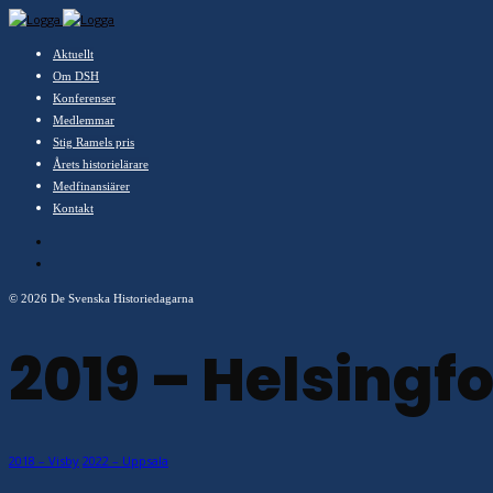
Aktuellt
Om DSH
Konferenser
Medlemmar
Stig Ramels pris
Årets historielärare
Medfinansiärer
Kontakt
©
2026 De Svenska Historiedagarna
2019 – Helsingf
2018 – Visby
2022 – Uppsala