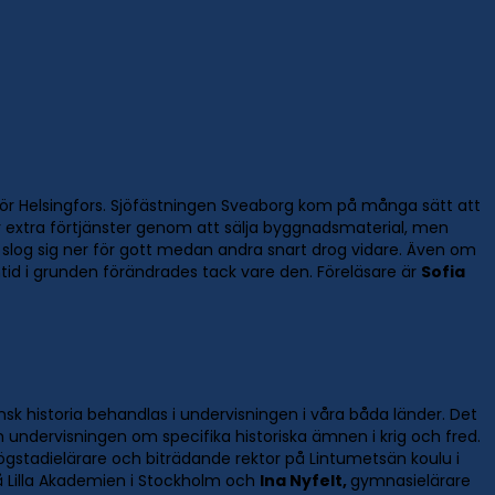
anför Helsingfors. Sjöfästningen Sveaborg kom på många sätt att
 extra förtjänster genom att sälja byggnadsmaterial, men
 slog sig ner för gott medan andra snart drog vidare. Även om
ramtid i grunden förändrades tack vare den. Föreläsare är
Sofia
sk historia behandlas i undervisningen i våra båda länder. Det
m undervisningen om specifika historiska ämnen i krig och fred.
ögstadielärare och biträdande rektor på Lintumetsän koulu i
på Lilla Akademien i Stockholm och
Ina Nyfelt,
gymnasielärare