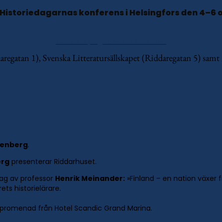
Historiedagarnas konferens i Helsingfors den 4–6 
Ladda ned programmet i PDF-format
egatan 1), Svenska Litteratursällskapet (Riddaregatan 5) samt F
kenberg
.
erg
presenterar Riddarhuset.
rag av professor
Henrik Meinander:
»Finland – en nation växer 
ets historielärare.
rs promenad från Hotel Scandic Grand Marina.