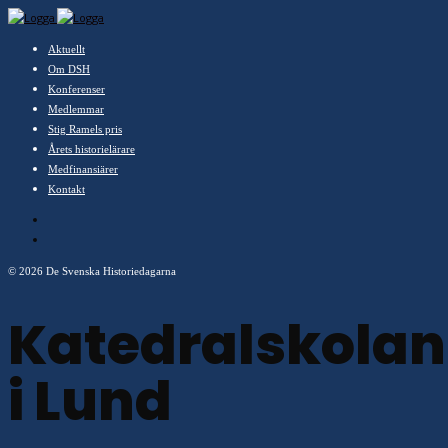
Aktuellt
Om DSH
Konferenser
Medlemmar
Stig Ramels pris
Årets historielärare
Medfinansiärer
Kontakt
©
2026 De Svenska Historiedagarna
Katedralskolan
i Lund